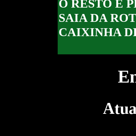
O RESTO É 
SAIA DA RO
CAIXINHA D
En
Atua